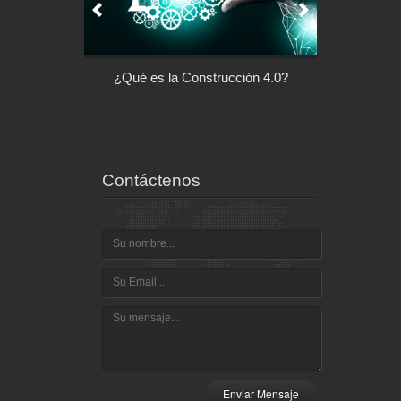
l control de tu
¿Qué es la Construcción 4.0?
Arquitectu
ispositivo
Contáctenos
Enviar Mensaje