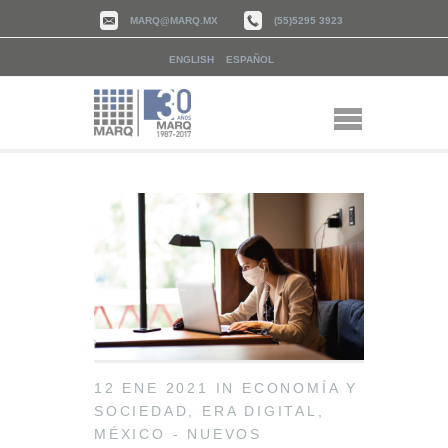
MARQ@MARQ.MX
(55)5295 3923
ENGLISH
ESPAÑOL
12 ENE 2021
IN
ECONOMÍA Y
SOCIEDAD
,
ERA DIGITAL
,
MÉXICO - NUEVOS