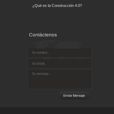
l control de tu
¿Qué es la Construcción 4.0?
Arquitectu
ispositivo
Contáctenos
Enviar Mensaje