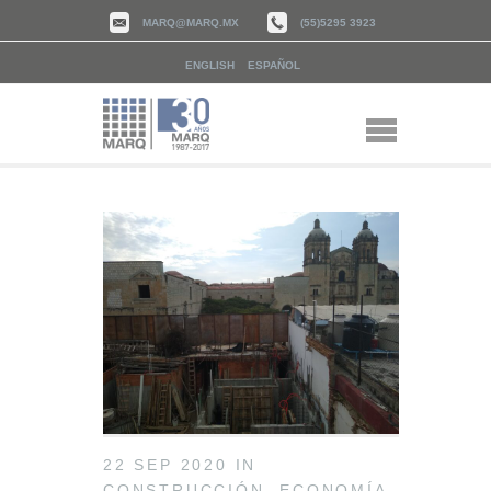
MARQ@MARQ.MX
(55)5295 3923
ENGLISH
ESPAÑOL
22 SEP 2020
IN
CONSTRUCCIÓN
,
ECONOMÍA