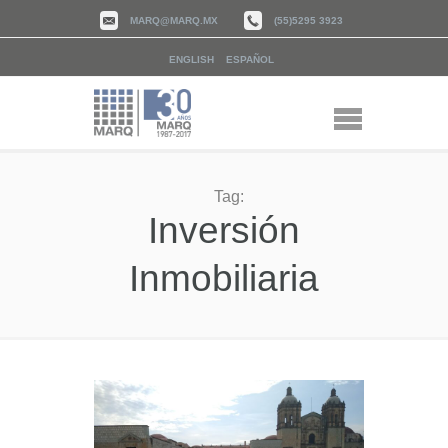
MARQ@MARQ.MX
(55)5295 3923
ENGLISH
ESPAÑOL
Tag:
Inversión
Inmobiliaria