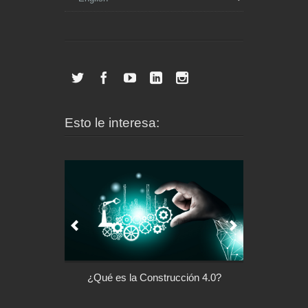
Esto le interesa:
l control de tu
¿Qué es la Construcción 4.0?
Arquitectu
ispositivo