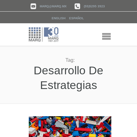
MARQ@MARQ.MX
(55)5295 3923
ENGLISH
ESPAÑOL
Tag:
Desarrollo De
Estrategias