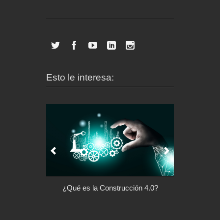
Esto le interesa:
l control de tu
¿Qué es la Construcción 4.0?
Arquitectu
ispositivo