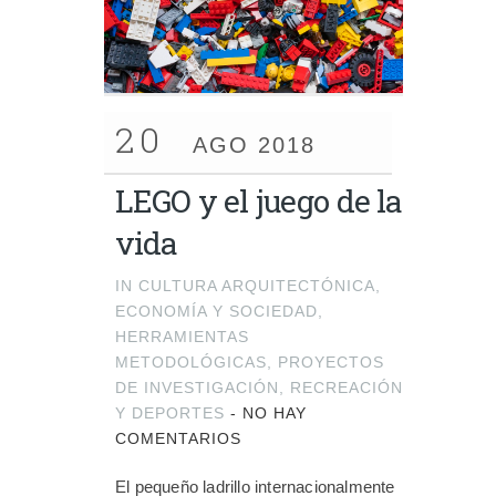
20
AGO 2018
LEGO y el juego de la
vida
IN
CULTURA ARQUITECTÓNICA
,
ECONOMÍA Y SOCIEDAD
,
HERRAMIENTAS
METODOLÓGICAS
,
PROYECTOS
DE INVESTIGACIÓN
,
RECREACIÓN
Y DEPORTES
-
NO HAY
COMENTARIOS
El pequeño ladrillo internacionalmente