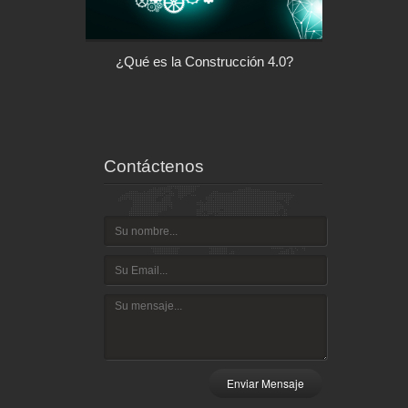
s la Construcción 4.0?
Arquitectura con Responsabilidad
Social
Contáctenos
Enviar Mensaje