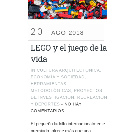
20
AGO 2018
LEGO y el juego de la
vida
IN
CULTURA ARQUITECTÓNICA
,
ECONOMÍA Y SOCIEDAD
,
HERRAMIENTAS
METODOLÓGICAS
,
PROYECTOS
DE INVESTIGACIÓN
,
RECREACIÓN
Y DEPORTES
-
NO HAY
COMENTARIOS
El pequeño ladrillo internacionalmente
premiado, ofrece más que una