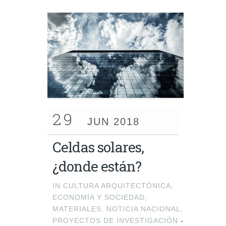
29
JUN 2018
Celdas solares,
¿donde están?
IN
CULTURA ARQUITECTÓNICA
,
ECONOMÍA Y SOCIEDAD
,
MATERIALES
,
NOTICIA NACIONAL
,
PROYECTOS DE INVESTIGACIÓN
-