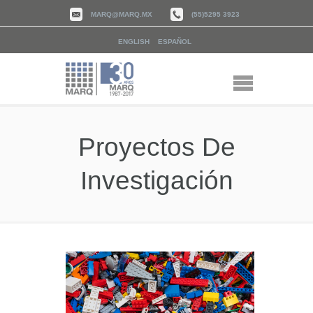
MARQ@MARQ.MX
(55)5295 3923
ENGLISH
ESPAÑOL
Proyectos De
Investigación