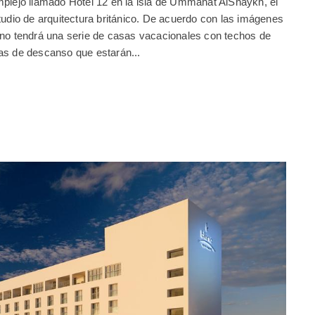
mplejo llamado Hotel 12 en la isla de Ummahat AlShaykh, el
tudio de arquitectura británico. De acuerdo con las imágenes
ino tendrá una serie de casas vacacionales con techos de
as de descanso que estarán...