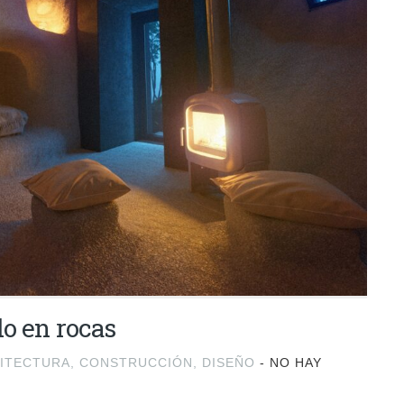
do en rocas
ITECTURA
,
CONSTRUCCIÓN
,
DISEÑO
-
NO HAY