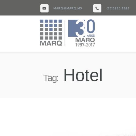
MARQ@MARQ.MX
(55)5295 3923
Hotel
Tag: