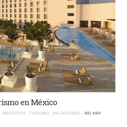
urismo en México
,
NEGOCIOS
,
TURISMO
,
VACACIONES
-
NO HAY