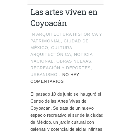
Las artes viven en
Coyoacán
IN
ARQUITECTURA HISTÓRICA Y
PATRIMONIAL
,
CIUDAD DE
MÉXICO
,
CULTURA
ARQUITECTÓNICA
,
NOTICIA
NACIONAL
,
OBRAS NUEVAS
,
RECREACIÓN Y DEPORTES
,
URBANISMO
-
NO HAY
COMENTARIOS
El pasado 10 de junio se inauguró el
Centro de las Artes Vivas de
Coyoacán. Se trata de un nuevo
espacio recreativo al sur de la ciudad
de México, un jardín cultural con
galerías y potencial de alojar infinitas