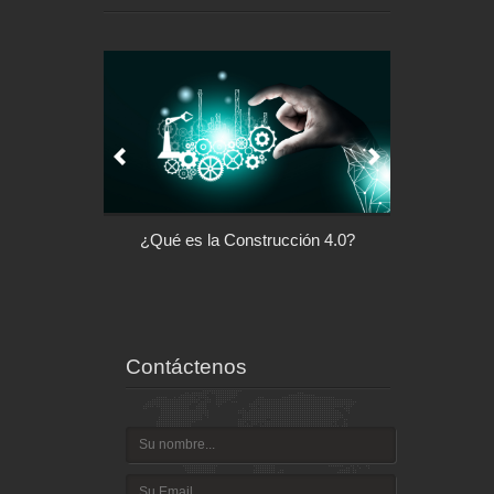
l control de tu
¿Qué es la Construcción 4.0?
Arquitectu
ispositivo
Contáctenos