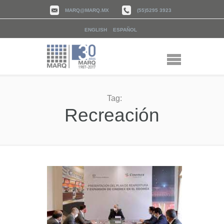
MARQ@MARQ.MX
(55)5295 3923
ENGLISH
ESPAÑOL
Tag:
Recreación