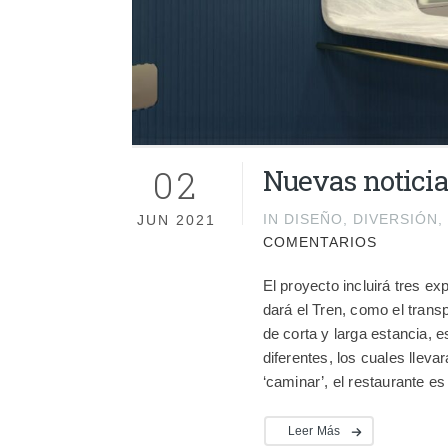
02
Nuevas notici
IN
DISEÑO
,
DIVERSIÓN
,
JUN 2021
COMENTARIOS
El proyecto incluirá tres e
dará el Tren, como el transp
de corta y larga estancia, e
diferentes, los cuales llev
‘caminar’, el restaurante e
Leer Más