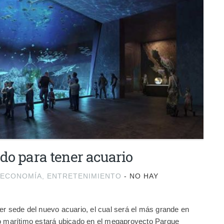
do para tener acuario
ECONOMÍA
,
ENTRETENIMIENTO
-
NO HAY
er sede del nuevo acuario, el cual será el más grande en
to marítimo estará ubicado en el megaproyecto Parque