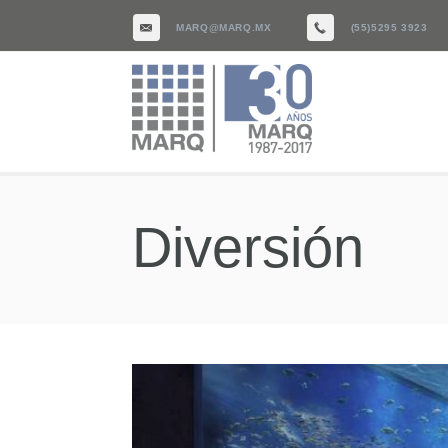
MARQ@MARQ.MX
(55)5295 3923
Diversión