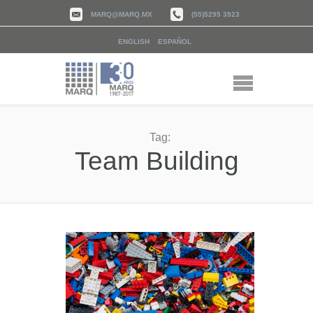
MARQ@MARQ.MX
(55)5295 3923
ENGLISH
ESPAÑOL
Tag:
Team Building