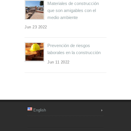
Materiales de construcción
que son amigables con el
medio ambiente
Jun 23 2022
Prevención de riesgos
laborales en la construcción
Jun 11 2022
English