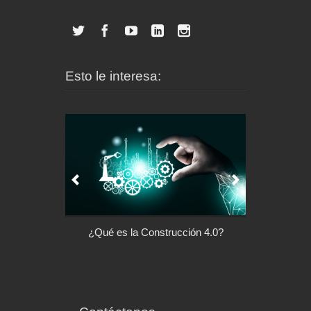
Esto le interesa:
l control de tu
¿Qué es la Construcción 4.0?
Arquitectu
ispositivo