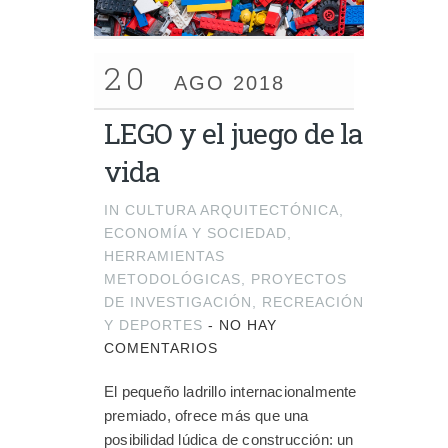
20
AGO 2018
LEGO y el juego de la
vida
IN
CULTURA ARQUITECTÓNICA
,
ECONOMÍA Y SOCIEDAD
,
HERRAMIENTAS
METODOLÓGICAS
,
PROYECTOS
DE INVESTIGACIÓN
,
RECREACIÓN
Y DEPORTES
-
NO HAY
COMENTARIOS
El pequeño ladrillo internacionalmente
premiado, ofrece más que una
posibilidad lúdica de construcción: un