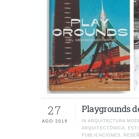
27
Playgrounds d
IN
ARQUITECTURA MODE
AGO 2019
ARQUITECTÓNICA
,
EST
PUBLICACIONES
,
RESE