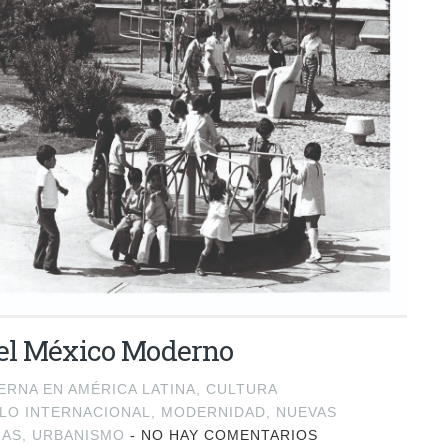
el México Moderno
RNA EN AMÉRICA LATINA
,
CULTURA
ILO INTERNACIONAL
,
MODERNIDAD
,
NUEVAS
ÑAS
,
URBANISMO
-
NO HAY COMENTARIOS