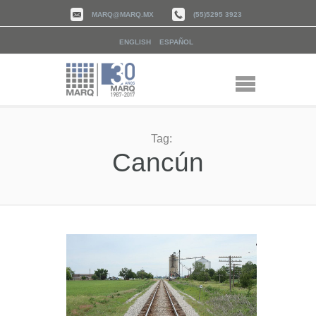
MARQ@MARQ.MX
(55)5295 3923
ENGLISH
ESPAÑOL
Tag:
Cancún