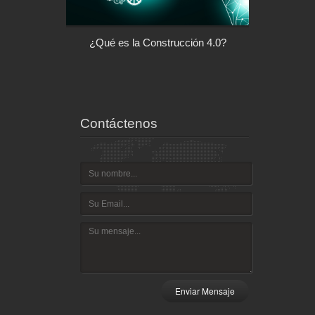
l control de tu
¿Qué es la Construcción 4.0?
Arquitectu
ispositivo
Contáctenos
Enviar Mensaje