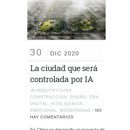
30
DIC 2020
La ciudad que será
controlada por IA
IN
ARQUITECTURA
,
CONSTRUCCIÓN
,
DISEÑO
,
ERA
DIGITAL
,
INTELIGENCIA
EMOCIONAL
,
MODERNIDAD
-
NO
HAY COMENTARIOS
En China se desarrolla un proyecto de