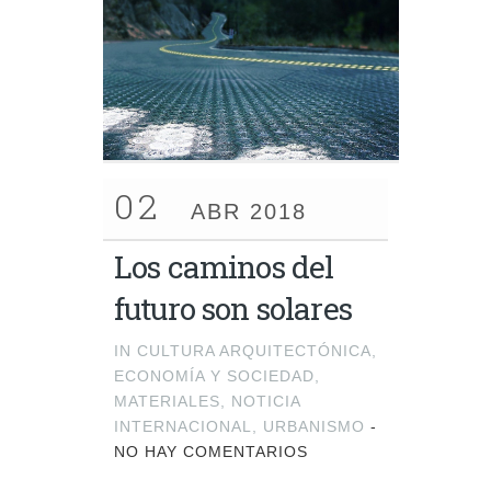
02
ABR 2018
Los caminos del
futuro son solares
IN
CULTURA ARQUITECTÓNICA
,
ECONOMÍA Y SOCIEDAD
,
MATERIALES
,
NOTICIA
INTERNACIONAL
,
URBANISMO
-
NO HAY COMENTARIOS