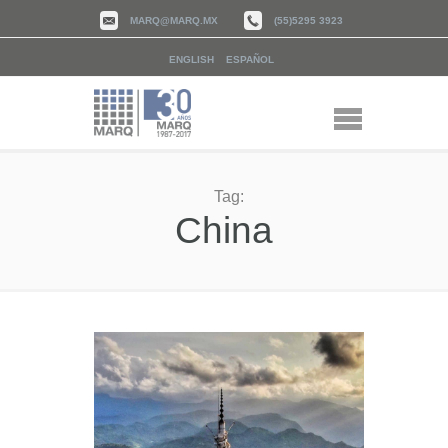
MARQ@MARQ.MX
(55)5295 3923
ENGLISH
ESPAÑOL
Tag:
China