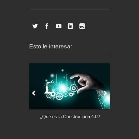
Esto le interesa:
l control de tu
¿Qué es la Construcción 4.0?
Arquitectu
ispositivo