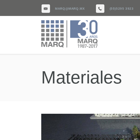
MARQ@MARQ.MX
(55)5295 3923
Materiales