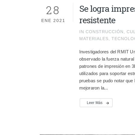
28
Se logra impre
resistente
ENE 2021
IN
CONSTRUCCIÓN
,
CU
MATERIALES
,
TECNOLO
Investigadores del RMIT Un
observado la fuerza natura
patrones de impresión en 3
utilizados para soportar es
pruebas se pudo notar que l
mejoraron la...
Leer Más