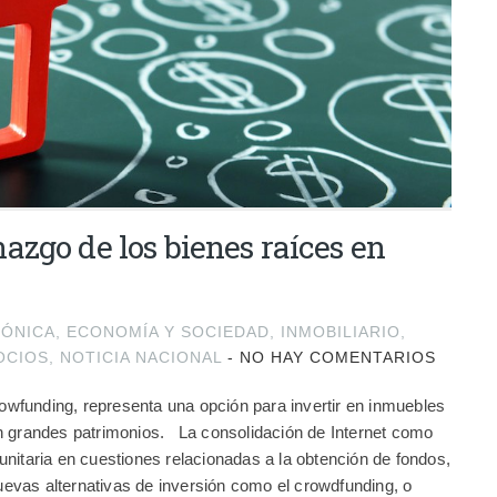
zgo de los bienes raíces en
TÓNICA
,
ECONOMÍA Y SOCIEDAD
,
INMOBILIARIO
,
OCIOS
,
NOTICIA NACIONAL
-
NO HAY COMENTARIOS
funding, representa una opción para invertir en inmuebles
n grandes patrimonios. La consolidación de Internet como
nitaria en cuestiones relacionadas a la obtención de fondos,
 nuevas alternativas de inversión como el crowdfunding, o