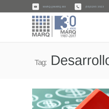
MARQ@MARQ.MX
(55)5295 3923
Desarrollo
Tag: