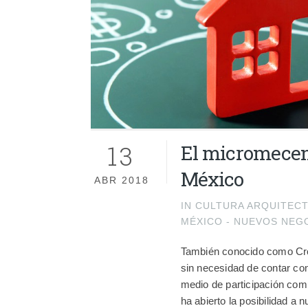
13
El micromecena
México
ABR 2018
IN
CULTURA ARQUITEC
MÉXICO - NUEVOS NEG
También conocido como Crow
sin necesidad de contar co
medio de participación comu
ha abierto la posibilidad a