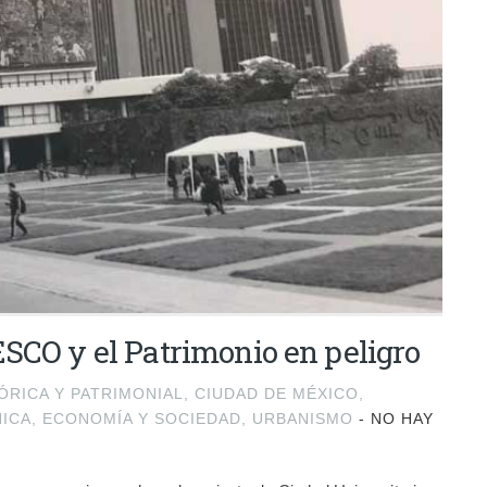
SCO y el Patrimonio en peligro
ÓRICA Y PATRIMONIAL
,
CIUDAD DE MÉXICO
,
ICA
,
ECONOMÍA Y SOCIEDAD
,
URBANISMO
-
NO HAY