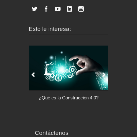
Esto le interesa:
l control de tu
¿Qué es la Construcción 4.0?
Arquitectu
ispositivo
Contáctenos