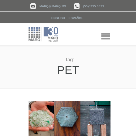
MARQ@MARQ.MX
(55)5295 3923
ENGLISH
ESPAÑOL
Tag:
PET