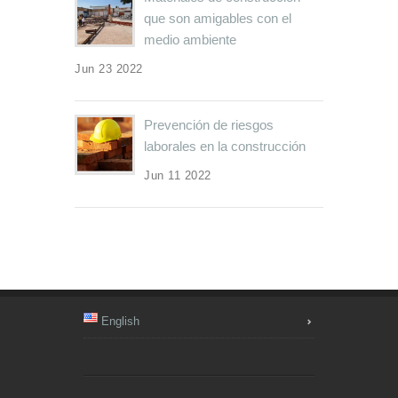
que son amigables con el
medio ambiente
Jun 23 2022
Prevención de riesgos
laborales en la construcción
Jun 11 2022
English