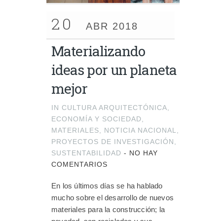
20
ABR 2018
Materializando
ideas por un planeta
mejor
IN
CULTURA ARQUITECTÓNICA
,
ECONOMÍA Y SOCIEDAD
,
MATERIALES
,
NOTICIA NACIONAL
,
PROYECTOS DE INVESTIGACIÓN
,
SUSTENTABILIDAD
-
NO HAY
COMENTARIOS
En los últimos días se ha hablado
mucho sobre el desarrollo de nuevos
materiales para la construcción; la