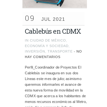
09
JUL 2021
Cablebús en CDMX
IN
CIUDAD DE MÉXICO
,
ECONOMÍA Y SOCIEDAD
,
INVERSIÓN
,
TRANSPORTE
-
NO
HAY COMENTARIOS
Perfil_Coordinador de Proyectos El
Cablebús se inaugura en sus dos
Líneas este mes de julio; asimismo
queremos informarles el avance de
esta nueva forma de movilidad en la
CDMX que acerca a los habitantes de
menos recursos económicos al Metro,