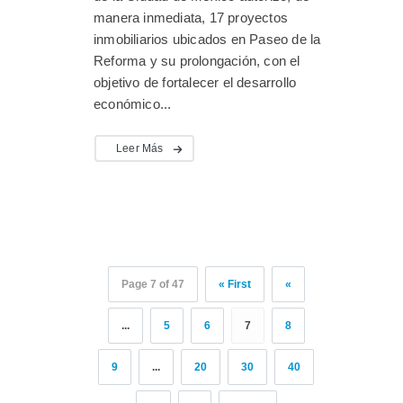
manera inmediata, 17 proyectos
inmobiliarios ubicados en Paseo de la
Reforma y su prolongación, con el
objetivo de fortalecer el desarrollo
económico...
Leer Más
Page 7 of 47
« First
«
...
5
6
7
8
9
...
20
30
40