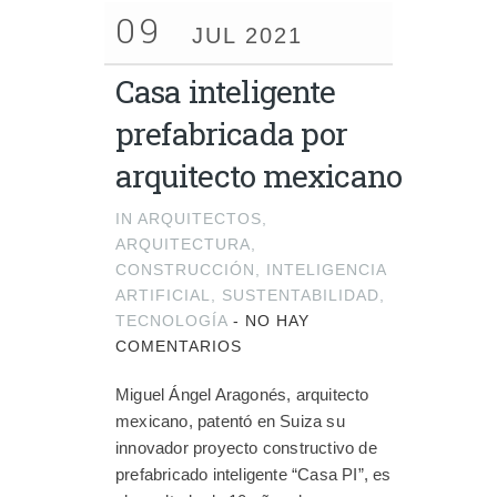
09
JUL 2021
Casa inteligente
prefabricada por
arquitecto mexicano
IN
ARQUITECTOS
,
ARQUITECTURA
,
CONSTRUCCIÓN
,
INTELIGENCIA
ARTIFICIAL
,
SUSTENTABILIDAD
,
TECNOLOGÍA
-
NO HAY
COMENTARIOS
Miguel Ángel Aragonés, arquitecto
mexicano, patentó en Suiza su
innovador proyecto constructivo de
prefabricado inteligente “Casa PI”, es