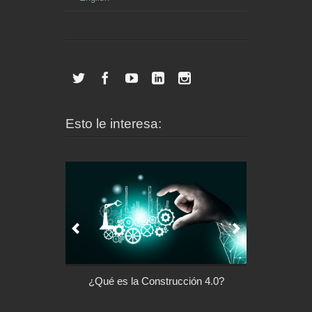
Esto le interesa:
ción 4.0?
Arquitectura con Responsabilidad
Las casas inte
Social
vivienda