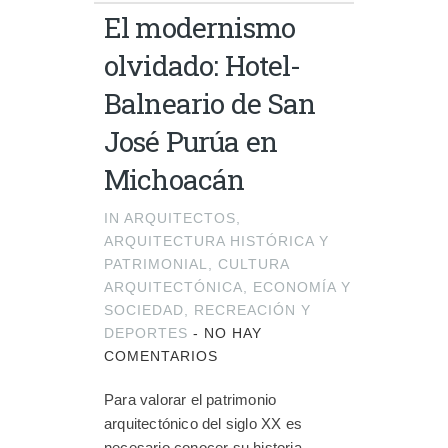
El modernismo
olvidado: Hotel-
Balneario de San
José Purúa en
Michoacán
IN
ARQUITECTOS
,
ARQUITECTURA HISTÓRICA Y
PATRIMONIAL
,
CULTURA
ARQUITECTÓNICA
,
ECONOMÍA Y
SOCIEDAD
,
RECREACIÓN Y
DEPORTES
-
NO HAY
COMENTARIOS
Para valorar el patrimonio
arquitectónico del siglo XX es
necesario conocer su historia.