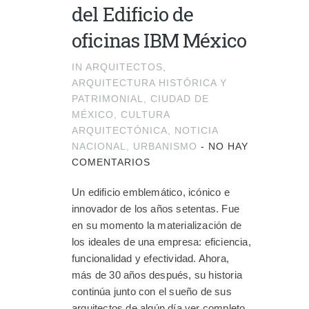
del Edificio de
oficinas IBM México
IN
ARQUITECTOS
,
ARQUITECTURA HISTÓRICA Y
PATRIMONIAL
,
CIUDAD DE
MÉXICO
,
CULTURA
ARQUITECTÓNICA
,
NOTICIA
NACIONAL
,
URBANISMO
-
NO HAY
COMENTARIOS
Un edificio emblemático, icónico e
innovador de los años setentas. Fue
en su momento la materialización de
los ideales de una empresa: eficiencia,
funcionalidad y efectividad. Ahora,
más de 30 años después, su historia
continúa junto con el sueño de sus
arquitectos de algún día ver completo