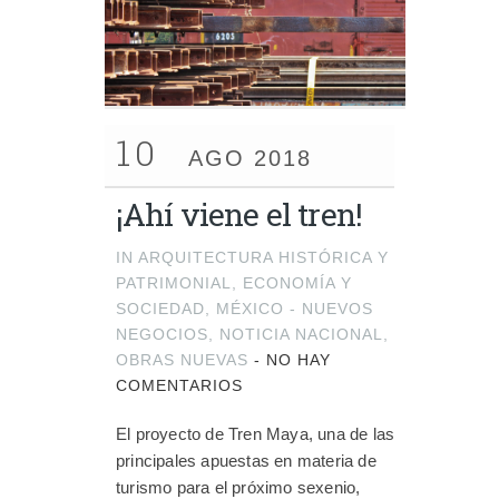
10
AGO 2018
¡Ahí viene el tren!
IN
ARQUITECTURA HISTÓRICA Y
PATRIMONIAL
,
ECONOMÍA Y
SOCIEDAD
,
MÉXICO - NUEVOS
NEGOCIOS
,
NOTICIA NACIONAL
,
OBRAS NUEVAS
-
NO HAY
COMENTARIOS
El proyecto de Tren Maya, una de las
principales apuestas en materia de
turismo para el próximo sexenio,