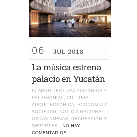
06
JUL 2018
La música estrena
palacio en Yucatán
IN
ARQUITECTURA HISTÓRICA Y
PATRIMONIAL
,
CULTURA
ARQUITECTÓNICA
,
ECONOMÍA Y
SOCIEDAD
,
NOTICIA NACIONAL
,
OBRAS NUEVAS
,
RECREACIÓN Y
DEPORTES
-
NO HAY
COMENTARIOS