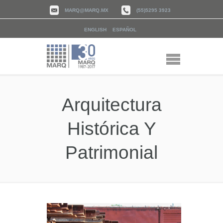
MARQ@MARQ.MX
(55)5295 3923
ENGLISH
ESPAÑOL
Arquitectura
Histórica Y
Patrimonial