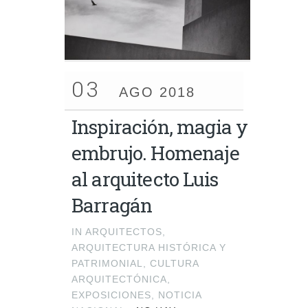
03
AGO 2018
Inspiración, magia y
embrujo. Homenaje
al arquitecto Luis
Barragán
IN
ARQUITECTOS
,
ARQUITECTURA HISTÓRICA Y
PATRIMONIAL
,
CULTURA
ARQUITECTÓNICA
,
EXPOSICIONES
,
NOTICIA