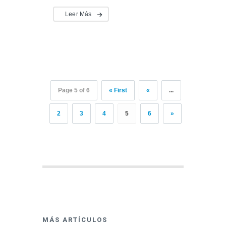
Leer Más
Page 5 of 6
« First
«
...
2
3
4
5
6
»
MÁS ARTÍCULOS