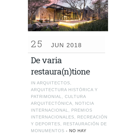
25
JUN 2018
De varia
restaura(n)tione
IN
ARQUITECTOS
,
ARQUITECTURA HISTÓRICA Y
PATRIMONIAL
,
CULTURA
ARQUITECTÓNICA
,
NOTICIA
INTERNACIONAL
,
PREMIOS
INTERNACIONALES
,
RECREACIÓN
Y DEPORTES
,
RESTAURACIÓN DE
MONUMENTOS
-
NO HAY